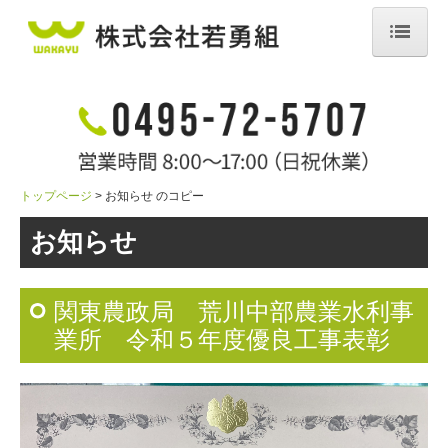
トップページ
会社案内
事業内容
トップページ
お知らせ のコピー
施工事例
お知らせ
採用情報
先輩インタビュー
関東農政局 荒川中部農業水利事
業所 令和５年度優良工事表彰
数字で見る
新卒採用
中途採用